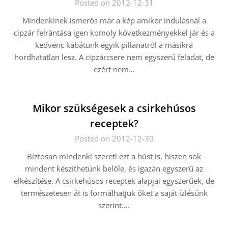
Posted on 2012-12-31
Mindenkinek ismerős már a kép amikor indulásnál a
cipzár felrántása igen komoly következményekkel jár és a
kedvenc kabátunk egyik pillanatról a másikra
hordhatatlan lesz. A cipzárcsere nem egyszerű feladat, de
ezért nem…
Mikor szükségesek a csirkehúsos
receptek?
Posted on 2012-12-30
Biztosan mindenki szereti ezt a húst is, hiszen sok
mindent készíthetünk belőle, és igazán egyszerű az
elkészítése. A csirkehúsos receptek alapjai egyszerűek, de
természetesen át is formálhatjuk őket a saját ízlésünk
szerint….