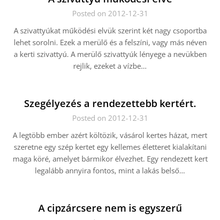
Posted on 2012-12-31
A szivattyúkat működési elvük szerint két nagy csoportba
lehet sorolni. Ezek a merülő és a felszíni, vagy más néven
a kerti szivattyú. A merülő szivattyúk lényege a nevükben
rejlik, ezeket a vízbe…
Szegélyezés a rendezettebb kertért.
Posted on 2012-12-31
A legtöbb ember azért költözik, vásárol kertes házat, mert
szeretne egy szép kertet egy kellemes életteret kialakítani
maga köré, amelyet bármikor élvezhet. Egy rendezett kert
legalább annyira fontos, mint a lakás belső…
A cipzárcsere nem is egyszerű