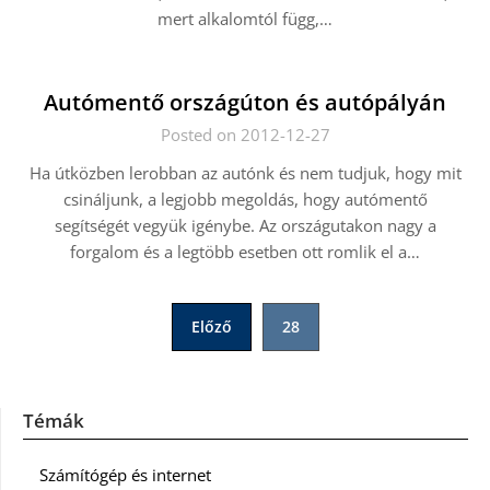
mert alkalomtól függ,…
Autómentő országúton és autópályán
Posted on 2012-12-27
Ha útközben lerobban az autónk és nem tudjuk, hogy mit
csináljunk, a legjobb megoldás, hogy autómentő
segítségét vegyük igénybe. Az országutakon nagy a
forgalom és a legtöbb esetben ott romlik el a…
Bejegyzések
Előző
28
lapozása
Témák
Számítógép és internet