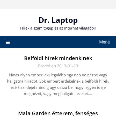
Skip
to
content
Dr. Laptop
Hírek a számítógép és az internet világából!
Menu
Belföldi hírek mindenkinek
Posted on 2013-01-13
Nincs olyan ember, aki legalább egy nap ne nézne vagy
hallgatna híradót. Sok embert érdekelnek a belföldi hírek,
ezért az idejét mindig úgy ossza be, hogy legyen ideje
megnézni, vagy meghallgatni ezeket….
Mala Garden étterem, fenséges