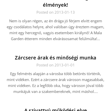
élmények!
Posted on 2013-01-13
Nem is olyan régen, az én drága jó férjem elvitt engem
egy csodálatos helyre, ahol valóban úgy éreztem magam,
mint egy hercegnő, vagyis esetemben királynő! A Mala
Garden étterem minden elvárásosamat felülmúlta!…
Zárcsere árak és minőségi munka
Posted on 2013-01-01
Egy felmérés alapján a városba több betörés történik,
mint vidéken. Ezért a zárcsere árak városon magasabbak,
mint vidéken. Ez a legfőbb oka, hogy városon jóval több
munkájuk van a szakembereknek, mint máshol….
A szivattyú működési elve