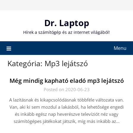
Skip
to
content
Dr. Laptop
Hírek a számítógép és az internet világából!
Menu
Kategória:
Mp3 lejátszó
Még mindig kapható eladó mp3 lejátszó
Posted on 2020-06-23
A lazításnak és kikapcsolódásnak többféle változata van.
Van, aki ki sem mozdul a lakásból, ha lehetősége engedi
és inkább egész nap heverészve televíziót néz vagy
számítógépes játékokat játszik, míg más inkább az…