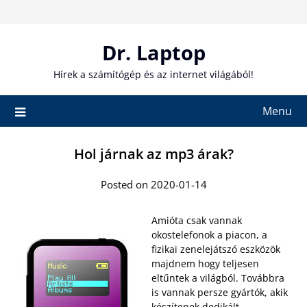
Skip
to
content
Dr. Laptop
Hírek a számítógép és az internet világából!
Menu
Hol járnak az mp3 árak?
Posted on 2020-01-14
Amióta csak vannak
okostelefonok a piacon, a
fizikai zenelejátszó eszközök
majdnem hogy teljesen
eltűntek a világból. Továbbra
is vannak persze gyártók, akik
készítenek dedikált