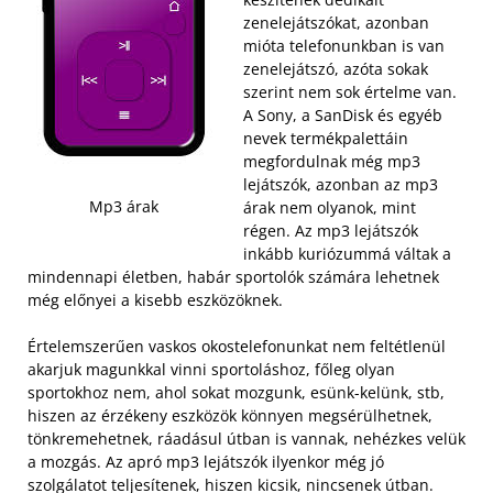
zenelejátszókat, azonban
mióta telefonunkban is van
zenelejátszó, azóta sokak
szerint nem sok értelme van.
A Sony, a SanDisk és egyéb
nevek termékpalettáin
megfordulnak még mp3
lejátszók, azonban az mp3
Mp3 árak
árak nem olyanok, mint
régen. Az mp3 lejátszók
inkább kuriózummá váltak a
mindennapi életben, habár sportolók számára lehetnek
még előnyei a kisebb eszközöknek.
Értelemszerűen vaskos okostelefonunkat nem feltétlenül
akarjuk magunkkal vinni sportoláshoz, főleg olyan
sportokhoz nem, ahol sokat mozgunk, esünk-kelünk, stb,
hiszen az érzékeny eszközök könnyen megsérülhetnek,
tönkremehetnek, ráadásul útban is vannak, nehézkes velük
a mozgás. Az apró mp3 lejátszók ilyenkor még jó
szolgálatot teljesítenek, hiszen kicsik, nincsenek útban.