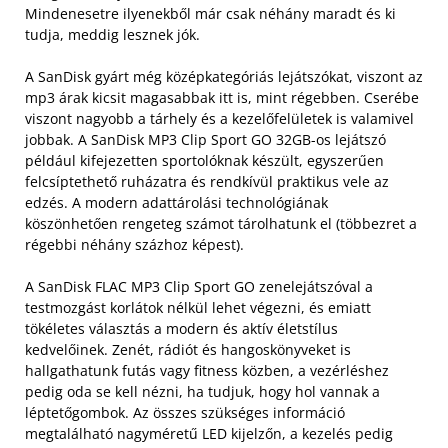
Mindenesetre ilyenekből már csak néhány maradt és ki
tudja, meddig lesznek jók.
A SanDisk gyárt még középkategóriás lejátszókat, viszont az
mp3 árak kicsit magasabbak itt is, mint régebben. Cserébe
viszont nagyobb a tárhely és a kezelőfelületek is valamivel
jobbak. A SanDisk MP3 Clip Sport GO 32GB-os lejátszó
például kifejezetten sportolóknak készült, egyszerűen
felcsíptethető ruházatra és rendkívül praktikus vele az
edzés. A modern adattárolási technológiának
köszönhetően rengeteg számot tárolhatunk el (többezret a
régebbi néhány százhoz képest).
A SanDisk FLAC MP3 Clip Sport GO zenelejátszóval a
testmozgást korlátok nélkül lehet végezni, és emiatt
tökéletes választás a modern és aktív életstílus
kedvelőinek. Zenét, rádiót és hangoskönyveket is
hallgathatunk futás vagy fitness közben, a vezérléshez
pedig oda se kell nézni, ha tudjuk, hogy hol vannak a
léptetőgombok. Az összes szükséges információ
megtalálható nagyméretű LED kijelzőn, a kezelés pedig