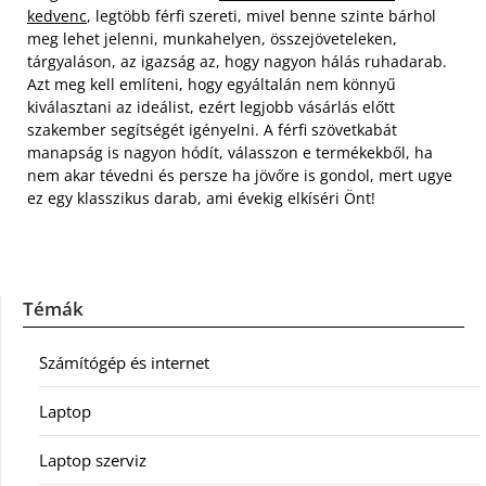
kedvenc
, legtöbb férfi szereti,
mivel benne szinte bárhol
meg lehet jelenni, munkahelyen, összejöveteleken,
tárgyaláson, az igazság az, hogy nagyon hálás ruhadarab.
Azt meg kell említeni, hogy egyáltalán nem könnyű
kiválasztani az ideálist, ezért legjobb vásárlás előtt
szakember segítségét igényelni. A férfi szövetkabát
manapság is nagyon hódít, válasszon e termékekből, ha
nem akar tévedni és persze ha jövőre is gondol, mert ugye
ez egy klasszikus darab, ami évekig elkíséri Önt!
Témák
Számítógép és internet
Laptop
Laptop szerviz