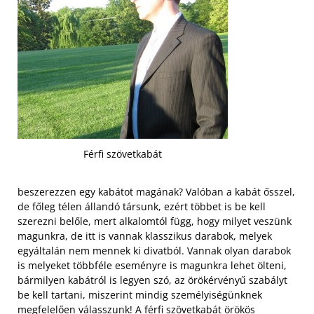
Férfi szövetkabát
beszerezzen egy kabátot magának? Valóban a kabát ősszel,
de főleg télen állandó társunk, ezért többet is be kell
szerezni belőle, mert alkalomtól függ, hogy milyet veszünk
magunkra, de itt is vannak klasszikus darabok, melyek
egyáltalán nem mennek ki divatból. Vannak olyan darabok
is melyeket többféle eseményre is magunkra lehet ölteni,
bármilyen kabátról is legyen szó, az örökérvényű szabályt
be kell tartani, miszerint mindig személyiségünknek
megfelelően válasszunk! A
férfi szövetkabát örökös