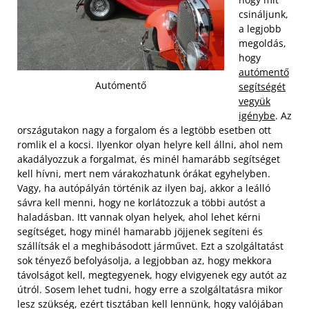
csináljunk,
a legjobb
megoldás,
hogy
autómentő
Autómentő
segítségét
vegyük
igénybe
. Az
országutakon nagy a forgalom és a legtöbb esetben ott
romlik el a kocsi. Ilyenkor olyan helyre kell állni, ahol nem
akadályozzuk a forgalmat, és minél hamarább segítséget
kell hívni, mert nem várakozhatunk órákat egyhelyben.
Vagy, ha autópályán történik az ilyen baj, akkor a leálló
sávra kell menni, hogy ne korlátozzuk a többi autóst a
haladásban.
Itt vannak olyan helyek, ahol lehet kérni
segítséget, hogy minél hamarabb jöjjenek segíteni és
szállítsák el a meghibásodott járművet. Ezt a szolgáltatást
sok tényező befolyásolja, a legjobban az, hogy mekkora
távolságot kell, megtegyenek, hogy elvigyenek egy autót az
útról. Sosem lehet tudni, hogy erre a szolgáltatásra mikor
lesz szükség, ezért tisztában kell lennünk, hogy valójában