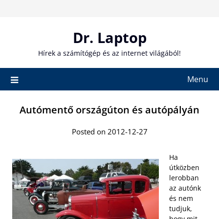
Skip
to
content
Dr. Laptop
Hírek a számítógép és az internet világából!
Menu
Autómentő országúton és autópályán
Posted on 2012-12-27
Ha
útközben
lerobban
az autónk
és nem
tudjuk,
hogy mit