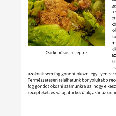
eg
a 
ér
kö
Ké
so
me
ki
Csirkehúsos receptek
az
sz
cs
azoknak sem fog gondot okozni egy ilyen recep
Természetesen találhatunk bonyolultabb recep
fog gondot okozni számunkra az, hogy elkész
recepteket, és válogatni közülük, akár az ün