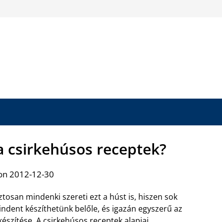
a csirkehúsos receptek?
on 2012-12-30
ztosan mindenki szereti ezt a húst is, hiszen sok
ndent készíthetünk belőle, és igazán egyszerű az
készítése.
A csirkehúsos receptek alapjai