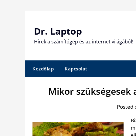
Skip
to
content
Dr. Laptop
Hírek a számítógép és az internet világából!
Kezdőlap
Kapcsolat
Mikor szükségesek 
Posted 
Bi
mi
el