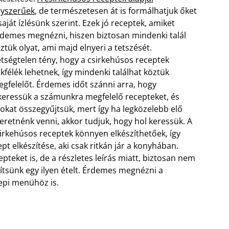
yszerűek
, de természetesen át is formálhatjuk őket
saját ízlésünk szerint. Ezek jó receptek, amiket
demes megnézni, hiszen biztosan mindenki talál
ztük olyat, ami majd elnyeri a tetszését.
tségtelen tény, hogy a csirkehúsos receptek
kfélék lehetnek, így mindenki találhat köztük
gfelelőt.
Érdemes időt szánni arra, hogy
keressük a számunkra megfelelő recepteket, és
okat összegyűjtsük, mert így ha legközelebb elő
eretnénk venni, akkor tudjuk, hogy hol keressük. A
irkehúsos receptek könnyen elkészíthetőek, így
t elkészítése, aki csak ritkán jár a konyhában.
teket is, de a részletes leírás miatt, biztosan nem
ítsünk egy ilyen ételt. Érdemes megnézni a
nepi menühöz is.