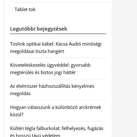
Tablet tok
Legutóbbi bejegyzések
Toslink optikai kábel: Kácsa Audió minőségi
megoldásai tiszta hangért
Követeléskezelés ügyvéddel: gyorsabb
megtérülés és biztos jogi háttér
Az élelmiszer házhozszállítás kényelmes
megoldás
Hogyan válasszunk a különböző arckrémek
közül?
Kültéri tégla falburkolat: felhelyezés, fugázás
és hosszú távú védelem