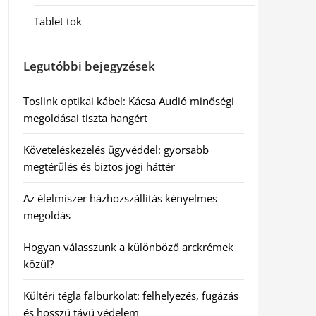
Tablet tok
Legutóbbi bejegyzések
Toslink optikai kábel: Kácsa Audió minőségi
megoldásai tiszta hangért
Követeléskezelés ügyvéddel: gyorsabb
megtérülés és biztos jogi háttér
Az élelmiszer házhozszállítás kényelmes
megoldás
Hogyan válasszunk a különböző arckrémek
közül?
Kültéri tégla falburkolat: felhelyezés, fugázás
és hosszú távú védelem