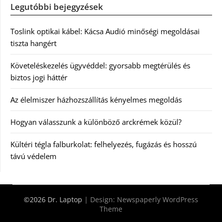
Legutóbbi bejegyzések
Toslink optikai kábel: Kácsa Audió minőségi megoldásai
tiszta hangért
Követeléskezelés ügyvéddel: gyorsabb megtérülés és
biztos jogi háttér
Az élelmiszer házhozszállítás kényelmes megoldás
Hogyan válasszunk a különböző arckrémek közül?
Kültéri tégla falburkolat: felhelyezés, fugázás és hosszú
távú védelem
©2026 Dr. Laptop
| Design:
Newspaperly WordPress
Theme