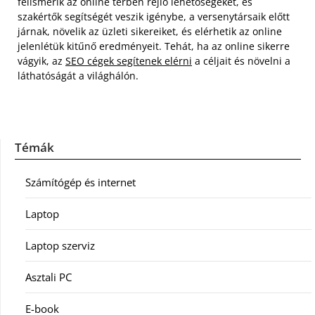
felismerik az online térben rejlő lehetőségeket, és
szakértők segítségét veszik igénybe, a versenytársaik előtt
járnak, növelik az üzleti sikereiket, és elérhetik az online
jelenlétük kitűnő eredményeit. Tehát, ha az online sikerre
vágyik, az
SEO cégek segítenek elérni
a céljait és növelni a
láthatóságát a világhálón.
Témák
Számítógép és internet
Laptop
Laptop szerviz
Asztali PC
E-book