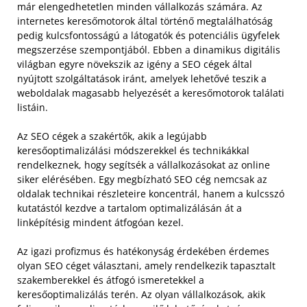
már elengedhetetlen minden vállalkozás számára. Az
internetes keresőmotorok által történő megtalálhatóság
pedig kulcsfontosságú a látogatók és potenciális ügyfelek
megszerzése szempontjából. Ebben a dinamikus digitális
világban egyre növekszik az igény a SEO cégek által
nyújtott szolgáltatások iránt, amelyek lehetővé teszik a
weboldalak magasabb helyezését a keresőmotorok találati
listáin.
Az SEO cégek a szakértők, akik a legújabb
keresőoptimalizálási módszerekkel és technikákkal
rendelkeznek, hogy segítsék a vállalkozásokat az online
siker elérésében. Egy megbízható SEO cég nemcsak az
oldalak technikai részleteire koncentrál, hanem a kulcsszó
kutatástól kezdve a tartalom optimalizálásán át a
linképítésig mindent átfogóan kezel.
Az igazi profizmus és hatékonyság érdekében érdemes
olyan SEO céget választani, amely rendelkezik tapasztalt
szakemberekkel és átfogó ismeretekkel a
keresőoptimalizálás terén. Az olyan vállalkozások, akik