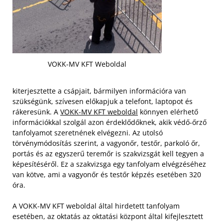
VOKK-MV KFT Weboldal
kiterjesztette a csápjait, bármilyen információra van
szükségünk, szívesen előkapjuk a telefont, laptopot és
rákeresünk. A
VOKK-MV KFT weboldal
könnyen elérhető
információkkal szolgál azon érdeklődőknek, akik védő-őrző
tanfolyamot szeretnének elvégezni. Az utolsó
törvénymódosítás szerint, a vagyonőr, testőr, parkoló őr,
portás és az egyszerű teremőr is szakvizsgát kell tegyen a
képesítéséről. Ez a szakvizsga egy tanfolyam elvégzéséhez
van kötve, ami a vagyonőr és testőr képzés esetében 320
óra.
A VOKK-MV KFT weboldal által hirdetett tanfolyam
esetében, az oktatás az oktatási központ által kifejlesztett