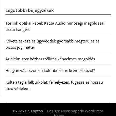
Legutóbbi bejegyzések
Toslink optikai kábel: Kácsa Audió minőségi megoldásai
tiszta hangért
Követeléskezelés ügyvéddel: gyorsabb megtérülés és
biztos jogi háttér
Az élelmiszer házhozszállítás kényelmes megoldás
Hogyan válasszunk a különböző arckrémek közül?
Kültéri tégla falburkolat: felhelyezés, fugázás és hosszú
távú védelem
©2026 Dr. Laptop
| Design:
Newspaperly WordPress
Theme