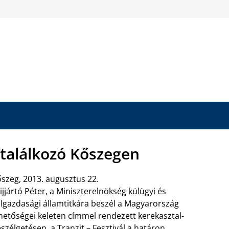
i találkozó Kőszegen
szeg, 2013. augusztus 22.
ijjártó Péter, a Miniszterelnökség külügyi és
lgazdasági államtitkára beszél a Magyarország
hetőségei keleten címmel rendezett kerekasztal-
szélgetésen, a Tranzit – Fesztivál a határon