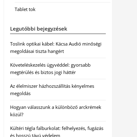
Tablet tok
Legutóbbi bejegyzések
Toslink optikai kábel: Kácsa Audió minőségi
megoldásai tiszta hangért
Követeléskezelés ügyvéddel: gyorsabb
megtérülés és biztos jogi háttér
Az élelmiszer házhozszállítás kényelmes
megoldás
Hogyan válasszunk a különböző arckrémek
közül?
Kültéri tégla falburkolat: felhelyezés, fugázás
és hosszú távú védelem