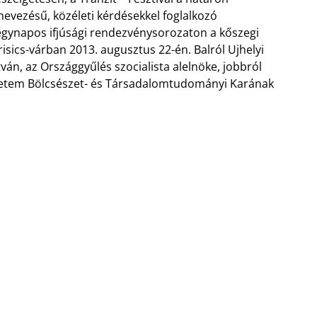
nevezésű, közéleti kérdésekkel foglalkozó
gynapos ifjúsági rendezvénysorozaton a kőszegi
risics-várban 2013. augusztus 22-én. Balról Ujhelyi
tván, az Országgyűlés szocialista alelnöke, jobbról
gyetem Bölcsészet- és Társadalomtudományi Karának