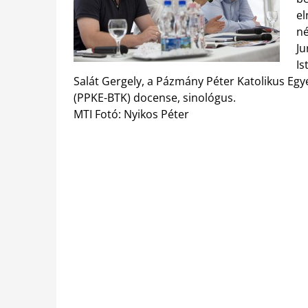
el
né
Ju
Is
Salát Gergely, a Pázmány Péter Katolikus E
(PPKE-BTK) docense, sinológus.
MTI Fotó: Nyikos Péter