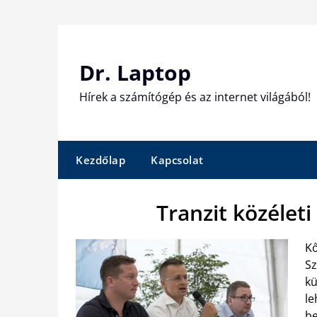
Skip
to
content
Dr. Laptop
Hírek a számítógép és az internet világából!
Kezdőlap
Kapcsolat
Tranzit közélet
Kő
Sz
kü
le
be