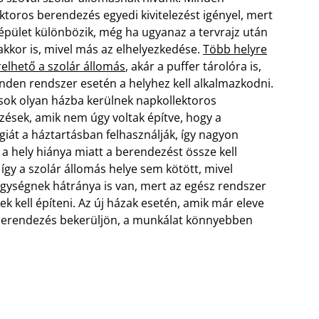
ktoros berendezés egyedi kivitelezést igényel, mert
pület különbözik, még ha ugyanaz a tervrajz után
 akkor is, mivel más az elhelyezkedése.
Több helyre
relhető a szolár állomás
, akár a puffer tárolóra is,
nden rendszer esetén a helyhez kell alkalmazkodni.
ok olyan házba kerülnek napkollektoros
ések, amik nem úgy voltak építve, hogy a
iát a háztartásban felhasználják, így nagyon
 a hely hiánya miatt a berendezést össze kell
, így a szolár állomás helye sem kötött, mivel
egységnek hátránya is van, mert az egész rendszer
ek kell építeni. Az új házak esetén, amik már eleve
 berendezés bekerüljön, a munkálat könnyebben