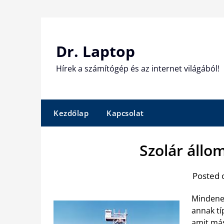
Skip
to
content
Dr. Laptop
Hírek a számítógép és az internet világából!
Kezdőlap
Kapcsolat
Szolár állo
Posted 
Mindeneg
annak tí
amit más