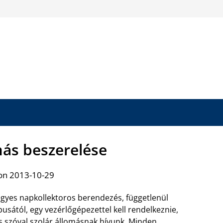
más beszerelése
on 2013-10-29
yes napkollektoros berendezés, függetlenül
pusától, egy vezérlőgépezettel kell rendelkeznie,
 szóval szolár állomásnak hívunk. Minden