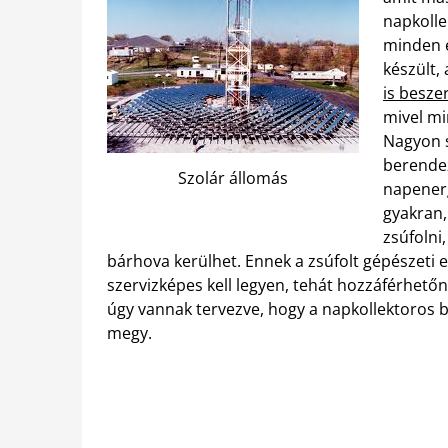
napkolle
minden é
készült,
is besze
mivel mi
Nagyon s
berendez
Szolár állomás
napenerg
gyakran,
zsúfolni
bárhova kerülhet. Ennek a zsúfolt gépészeti 
szervizképes kell legyen, tehát hozzáférhetőn
úgy vannak tervezve, hogy a napkollektoros
megy.