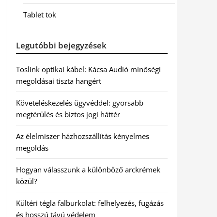
Tablet tok
Legutóbbi bejegyzések
Toslink optikai kábel: Kácsa Audió minőségi
megoldásai tiszta hangért
Követeléskezelés ügyvéddel: gyorsabb
megtérülés és biztos jogi háttér
Az élelmiszer házhozszállítás kényelmes
megoldás
Hogyan válasszunk a különböző arckrémek
közül?
Kültéri tégla falburkolat: felhelyezés, fugázás
és hosszú távú védelem