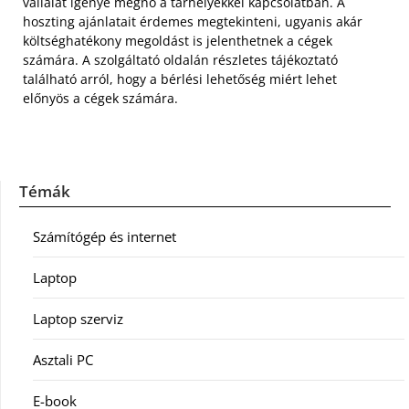
vállalat igénye megnő a tárhelyekkel kapcsolatban. A
hoszting ajánlatait érdemes megtekinteni, ugyanis akár
költséghatékony megoldást is jelenthetnek a cégek
számára. A szolgáltató oldalán részletes tájékoztató
található arról, hogy a bérlési lehetőség miért lehet
előnyös a cégek számára.
Témák
Számítógép és internet
Laptop
Laptop szerviz
Asztali PC
E-book