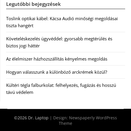
Legutóbbi bejegyzések
Toslink optikai kábel: Kácsa Audió minőségi megoldásai
tiszta hangért
Követeléskezelés ügyvéddel: gyorsabb megtérülés és
biztos jogi háttér
Az élelmiszer házhozszállítás kényelmes megoldás
Hogyan válasszunk a különböző arckrémek közül?
Kültéri tégla falburkolat: felhelyezés, fugázás és hosszú
távú védelem
©2026 Dr. Laptop
| Design:
Newspaperly WordPress
Theme