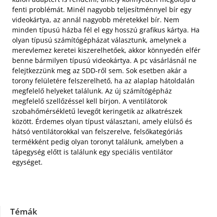
fenti problémát. Minél nagyobb teljesítménnyel bír egy
videokártya, az annál nagyobb méretekkel bír. Nem
minden típusú házba fél el egy hosszú grafikus kártya. Ha
olyan típusú számítógépházat választunk, amelynek a
merevlemez keretei kiszerelhetőek, akkor könnyedén elfér
benne bármilyen típusú videokártya. A pc vásárlásnál ne
felejtkezzünk meg az SDD-ről sem. Sok esetben akár a
torony felületére felszerelhető, ha az alaplap hátoldalán
megfelelő helyeket találunk. Az új számítógépház
megfelelő szellőzéssel kell bírjon. A ventilátorok
szobahőmérsékletű levegőt keringetik az alkatrészek
között. Érdemes olyan típust választani, amely elülső és
hátsó ventilátorokkal van felszerelve, felsőkategóriás
termékként pedig olyan toronyt találunk, amelyben a
tápegység előtt is találunk egy speciális ventilátor
egységet.
Témák