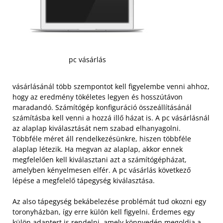
pc vásárlás
vásárlásánál több szempontot kell figyelembe venni ahhoz,
hogy az eredmény tökéletes legyen és hosszútávon
maradandó. Számítógép konfiguráció összeállításánál
számításba kell venni a hozzá illő házat is. A pc vásárlásnál
az alaplap kiválasztását nem szabad elhanyagolni.
Többféle méret áll rendelkezésünkre, hiszen többféle
alaplap létezik. Ha megvan az alaplap, akkor ennek
megfelelően kell kiválasztani azt a számítógépházat,
amelyben kényelmesen elfér. A pc vásárlás következő
lépése a megfelelő tápegység kiválasztása.
Az also tápegység bekábelezése problémát tud okozni egy
toronyházban, így erre külön kell figyelni. Érdemes egy
külön adaptert is rendelni, amely könnyedén megoldja a