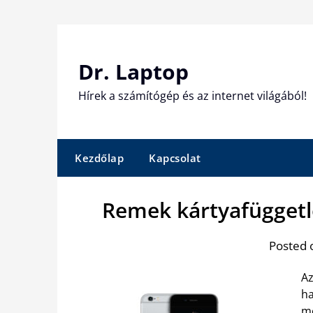
Skip
to
content
Dr. Laptop
Hírek a számítógép és az internet világából!
Kezdőlap
Kapcsolat
Remek kártyafüggetl
Posted 
Az
ha
me