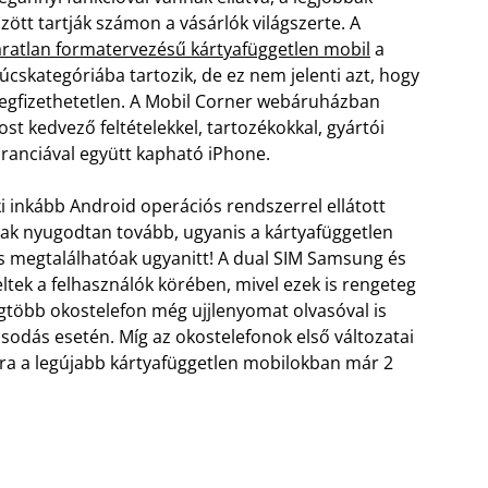
zött tartják számon a vásárlók világszerte. A
ratlan formatervezésű kártyafüggetlen mobil
a
úcskategóriába tartozik, de ez nem jelenti azt, hogy
gfizethetetlen. A Mobil Corner webáruházban
st kedvező feltételekkel, tartozékokkal, gyártói
ranciával együtt kapható iPhone.
i inkább Android operációs rendszerrel ellátott
sak nyugodtan tovább, ugyanis a kártyafüggetlen
s megtalálhatóak ugyanitt! A dual SIM Samsung és
tek a felhasználók körében, mivel ezek is rengeteg
egtöbb okostelefon még ujjlenyomat olvasóval is
sodás esetén. Míg az okostelefonok első változatai
ra a legújabb kártyafüggetlen mobilokban már 2