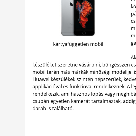
kö
pá
cs
me
mo
ga
kártyafüggetlen mobil
Ak
készüléket szeretne vásárolni, böngésszen c
mobil terén más márkák minőségi modelljei i
Huawei készülékek szintén népszerűek, kedvel
applikációval és funkcióval rendelkeznek. A l
rendelkezik, ami hasznos lopás vagy meghibá
csupán egyetlen kamerát tartalmaztak, addig
darab is található.