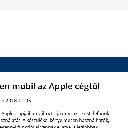
en mobil az Apple cégtől
on 2018-12-05
 Apple alapjaiban változtatja meg az okostelefonok
sználatát. A készülékei kényelmesen használhatók,
gannyi funkcióval vannak ellátva, a legjobbak