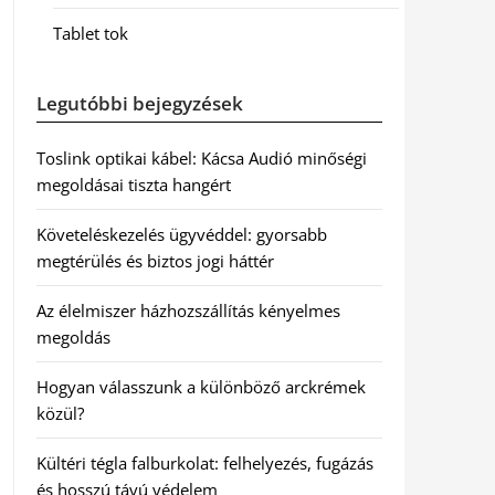
Tablet tok
Legutóbbi bejegyzések
Toslink optikai kábel: Kácsa Audió minőségi
megoldásai tiszta hangért
Követeléskezelés ügyvéddel: gyorsabb
megtérülés és biztos jogi háttér
Az élelmiszer házhozszállítás kényelmes
megoldás
Hogyan válasszunk a különböző arckrémek
közül?
Kültéri tégla falburkolat: felhelyezés, fugázás
és hosszú távú védelem