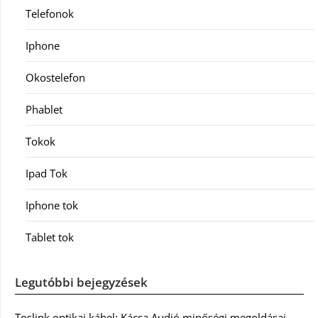
Telefonok
Iphone
Okostelefon
Phablet
Tokok
Ipad Tok
Iphone tok
Tablet tok
Legutóbbi bejegyzések
Toslink optikai kábel: Kácsa Audió minőségi megoldásai