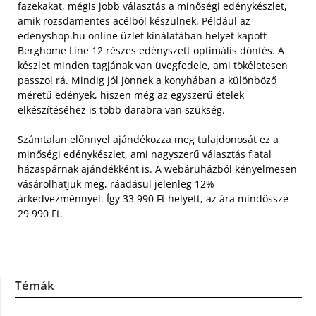
fazekakat, mégis jobb választás a minőségi edénykészlet,
amik rozsdamentes acélból készülnek. Például az
edenyshop.hu online üzlet kínálatában helyet kapott
Berghome Line 12 részes edényszett optimális döntés.
A
készlet minden tagjának van üvegfedele, ami tökéletesen
passzol rá. Mindig jól jönnek a konyhában a különböző
méretű edények, hiszen még az egyszerű ételek
elkészítéséhez is több darabra van szükség.
Számtalan előnnyel ajándékozza meg tulajdonosát ez a
minőségi edénykészlet, ami nagyszerű választás fiatal
házaspárnak ajándékként is. A webáruházból kényelmesen
vásárolhatjuk meg, ráadásul jelenleg 12%
árkedvezménnyel. Így 33 990 Ft helyett, az ára mindössze
29 990 Ft.
Témák