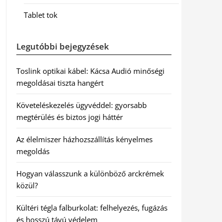
Tablet tok
Legutóbbi bejegyzések
Toslink optikai kábel: Kácsa Audió minőségi
megoldásai tiszta hangért
Követeléskezelés ügyvéddel: gyorsabb
megtérülés és biztos jogi háttér
Az élelmiszer házhozszállítás kényelmes
megoldás
Hogyan válasszunk a különböző arckrémek
közül?
Kültéri tégla falburkolat: felhelyezés, fugázás
és hosszú távú védelem