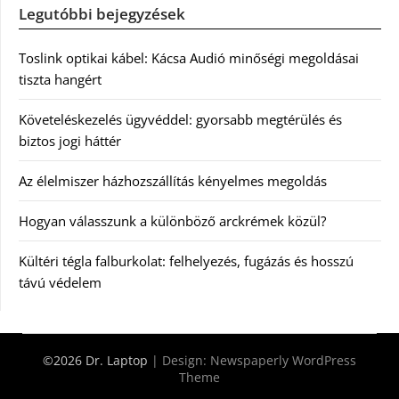
Legutóbbi bejegyzések
Toslink optikai kábel: Kácsa Audió minőségi megoldásai
tiszta hangért
Követeléskezelés ügyvéddel: gyorsabb megtérülés és
biztos jogi háttér
Az élelmiszer házhozszállítás kényelmes megoldás
Hogyan válasszunk a különböző arckrémek közül?
Kültéri tégla falburkolat: felhelyezés, fugázás és hosszú
távú védelem
©2026 Dr. Laptop
| Design:
Newspaperly WordPress
Theme