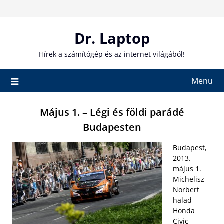
Skip
to
content
Dr. Laptop
Hírek a számítógép és az internet világából!
Menu
Május 1. – Légi és földi parádé
Budapesten
Budapest,
2013.
május 1.
Michelisz
Norbert
halad
Honda
Civic