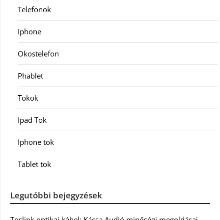
Telefonok
Iphone
Okostelefon
Phablet
Tokok
Ipad Tok
Iphone tok
Tablet tok
Legutóbbi bejegyzések
Toslink optikai kábel: Kácsa Audió minőségi megoldásai