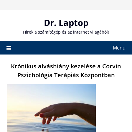
Skip
to
content
Dr. Laptop
Hírek a számítógép és az internet világából!
Menu
Krónikus alváshiány kezelése a Corvin
Pszichológia Terápiás Központban