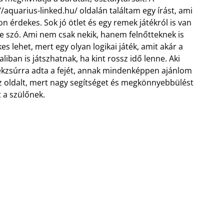
//aquarius-linked.hu/ oldalán találtam egy írást, ami
n érdekes. Sok jó ötlet és egy remek játékról is van
 szó. Ami nem csak nekik, hanem felnőtteknek is
es lehet, mert egy olyan logikai játék, amit akár a
liban is játszhatnak, ha kint rossz idő lenne.
Aki
kzsúrra adta a fejét, annak mindenképpen ajánlom
z oldalt, mert nagy segítséget és megkönnyebbülést
t a szülőnek.