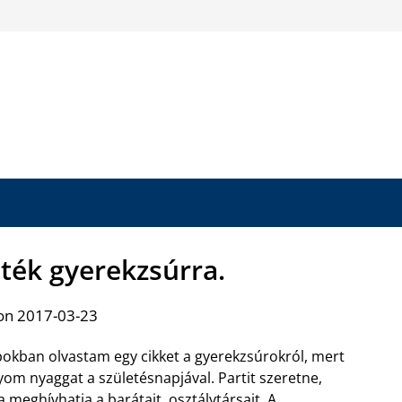
játék gyerekzsúrra.
on 2017-03-23
okban olvastam egy cikket a gyerekzsúrokról, mert
yom nyaggat a születésnapjával. Partit szeretne,
 meghívhatja a barátait, osztálytársait. A