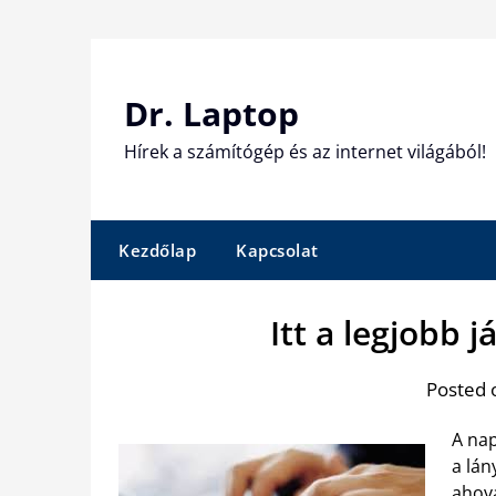
Skip
to
content
Dr. Laptop
Hírek a számítógép és az internet világából!
Kezdőlap
Kapcsolat
Itt a legjobb 
Posted 
A nap
a lán
ahova