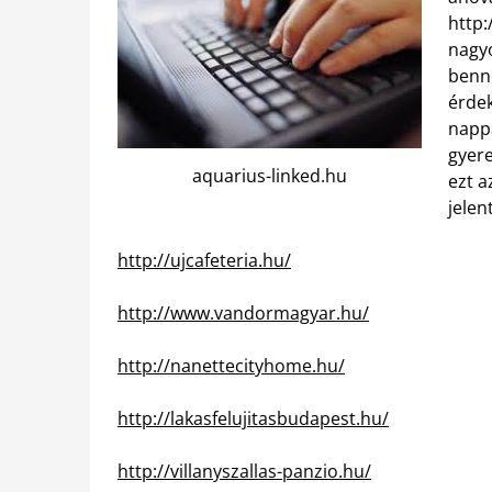
http:
nagyo
benne
érdek
nappa
gyere
aquarius-linked.hu
ezt a
jelen
http://ujcafeteria.hu/
http://www.vandormagyar.hu/
http://nanettecityhome.hu/
http://lakasfelujitasbudapest.hu/
http://villanyszallas-panzio.hu/