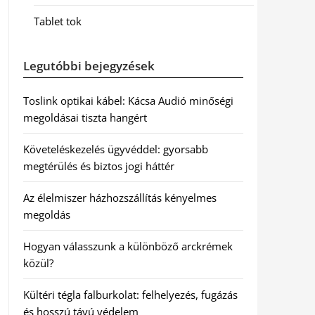
Tablet tok
Legutóbbi bejegyzések
Toslink optikai kábel: Kácsa Audió minőségi
megoldásai tiszta hangért
Követeléskezelés ügyvéddel: gyorsabb
megtérülés és biztos jogi háttér
Az élelmiszer házhozszállítás kényelmes
megoldás
Hogyan válasszunk a különböző arckrémek
közül?
Kültéri tégla falburkolat: felhelyezés, fugázás
és hosszú távú védelem