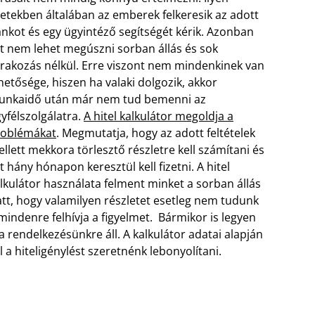
etekben általában az emberek felkeresik az adott
nkot és egy ügyintéző segítségét kérik. Azonban
t nem lehet megúszni sorban állás és sok
rakozás nélkül. Erre viszont nem mindenkinek van
hetősége, hiszen ha valaki dolgozik, akkor
unkaidő után már nem tud bemenni az
yfélszolgálatra.
A hitel kalkulátor megoldja a
roblémákat
. Megmutatja, hogy az adott feltételek
llett mekkora törlesztő részletre kell számítani és
t hány hónapon keresztül kell fizetni.
A hitel
lkulátor használata felment minket a sorban állás
tt, hogy valamilyen részletet esetleg nem tudunk
 mindenre felhívja a figyelmet. Bármikor is legyen
a rendelkezésünkre áll. A kalkulátor adatai alapján
l a hiteligénylést szeretnénk lebonyolítani.