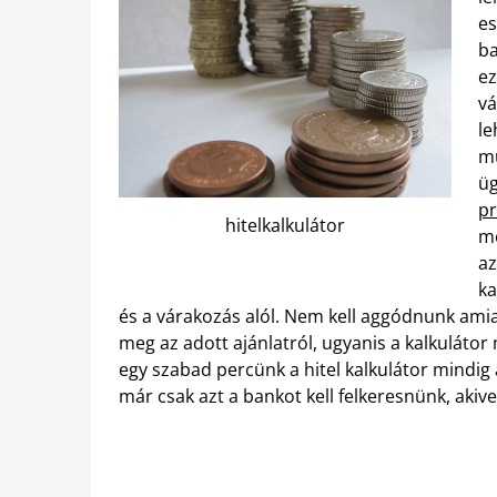
es
ba
ez
vá
le
m
üg
p
hitelkalkulátor
me
az
ka
és a várakozás alól. Nem kell aggódnunk amia
meg az adott ajánlatról, ugyanis a kalkulátor
egy szabad percünk a hitel kalkulátor mindig 
már csak azt a bankot kell felkeresnünk, akive