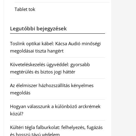
Tablet tok
Legutóbbi bejegyzések
Toslink optikai kábel: Kácsa Audió minőségi
megoldásai tiszta hangért
Követeléskezelés ügyvéddel: gyorsabb
megtérülés és biztos jogi háttér
Az élelmiszer házhozszállítás kényelmes
megoldás
Hogyan válasszunk a különböző arckrémek
közül?
Kültéri tégla falburkolat: felhelyezés, fugázás
és hosszú távú védelem