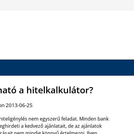
ató a hitelkalkulátor?
on 2013-06-25
hiteligénylés nem egyszerű feladat. Minden bank
ghirdeti a kedvező ajánlatait, de az ajánlatok
írásait nem mindig könnyű értelmezni. Ilyen