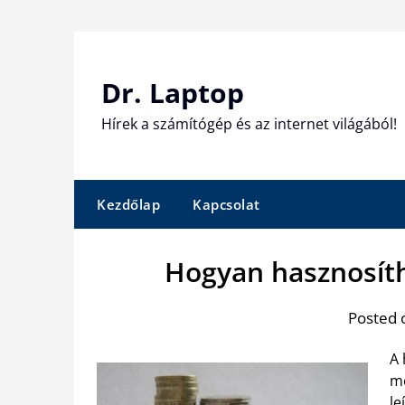
Skip
to
content
Dr. Laptop
Hírek a számítógép és az internet világából!
Kezdőlap
Kapcsolat
Hogyan hasznosíth
Posted 
A 
me
le