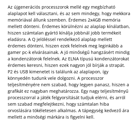
Az újgenerációs processzorok mellé egy megbízható
alaplapot kell választani, és az sem mindegy, hogy mekkora
memóriával állunk szemben. Érdemes 2x4GB memória
mellett dönteni. Érdemes körülnézni az alaplap kínálatban,
hiszen számtalan gyártó kínálja jobbnál jobb termékeit
eladásra. A Q jelöléssel rendelkező alaplap mellett
érdemes dönteni, hiszen ezek felelnek meg leginkább a
gamer pc-k elvárásainak. A jó minőségű hangzásért mindig
a kondenzátorok felelnek. Az ELNA típusú kondenzátorokat
érdemes keresni, hiszen ezek nagyon jól bírják a strapát.
P2 és USB kimenetet is találunk az alaplapon, így
könnyedén tudunk vele dolgozni. A processzor
teljesítményére nem szabad, hogy legyen panasz, hiszen a
grafikát ez nagyban meghatározza. Egy nagy teljesítményű
processzorral a játék felgyorsítását tudjuk elérni, és arról
sem szabad megfelejtkezni, hogy számtalan hiba
orvoslására tökéletesen alkalmas. A tápegység kedvező ára
mellett a minőségi márkára is figyelni kell.