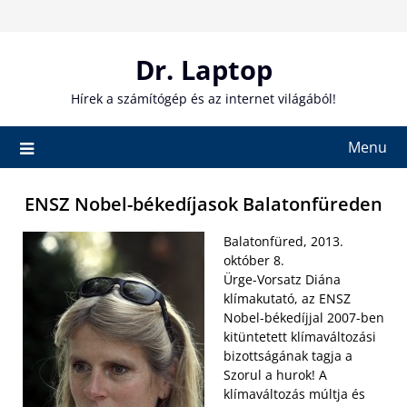
Skip
to
content
Dr. Laptop
Hírek a számítógép és az internet világából!
Menu
ENSZ Nobel-békedíjasok Balatonfüreden
Balatonfüred, 2013.
október 8.
Ürge-Vorsatz Diána
klímakutató, az ENSZ
Nobel-békedíjjal 2007-ben
kitüntetett klímaváltozási
bizottságának tagja a
Szorul a hurok! A
klímaváltozás múltja és