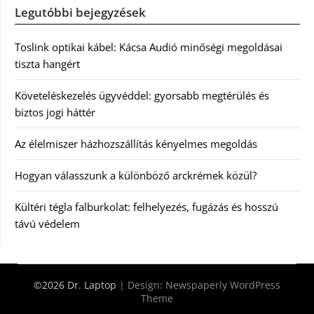
Legutóbbi bejegyzések
Toslink optikai kábel: Kácsa Audió minőségi megoldásai
tiszta hangért
Követeléskezelés ügyvéddel: gyorsabb megtérülés és
biztos jogi háttér
Az élelmiszer házhozszállítás kényelmes megoldás
Hogyan válasszunk a különböző arckrémek közül?
Kültéri tégla falburkolat: felhelyezés, fugázás és hosszú
távú védelem
©2026 Dr. Laptop
| Design:
Newspaperly WordPress
Theme