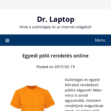
Skip
to
content
Dr. Laptop
Hírek a számítógép és az internet világából!
Menu
Egyedi póló rendelés online
Posted on 2015-02-19
Különleges és egyedi
felirattal rendelkező
pólóra vágyunk? Akkor
nincs is annál
egyszerűbb, mintsem
rendeljünk magunknak
egyet. Az online póló