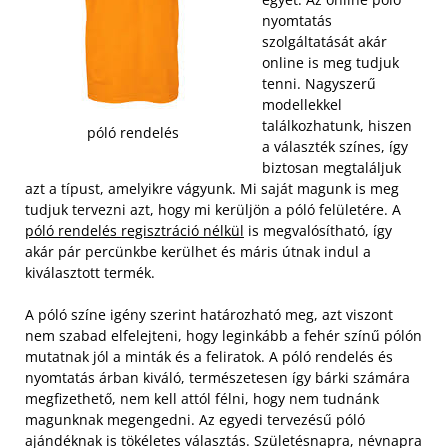
nyomtatás
szolgáltatását akár
online is meg tudjuk
tenni. Nagyszerű
modellekkel
találkozhatunk, hiszen
póló rendelés
a választék színes, így
biztosan megtaláljuk
azt a típust, amelyikre vágyunk. Mi saját magunk is meg
tudjuk tervezni azt, hogy mi kerüljön a póló felületére. A
póló rendelés regisztráció nélkül
is megvalósítható, így
akár pár percünkbe kerülhet és máris útnak indul a
kiválasztott termék.
A póló színe igény szerint határozható meg, azt viszont
nem szabad elfelejteni, hogy leginkább a fehér színű pólón
mutatnak jól a minták és a feliratok. A póló rendelés és
nyomtatás árban kiváló, természetesen így bárki számára
megfizethető, nem kell attól félni, hogy nem tudnánk
magunknak megengedni. Az egyedi tervezésű póló
ajándéknak is tökéletes választás. Születésnapra, névnapra