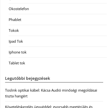
Okostelefon
Phablet
Tokok
Ipad Tok
Iphone tok
Tablet tok
Legutóbbi bejegyzések
Toslink optikai kábel: Kácsa Audió minőségi megoldásai
tiszta hangért
Követeléskezelés ügyvéddel: gyorsabb megtérülés és