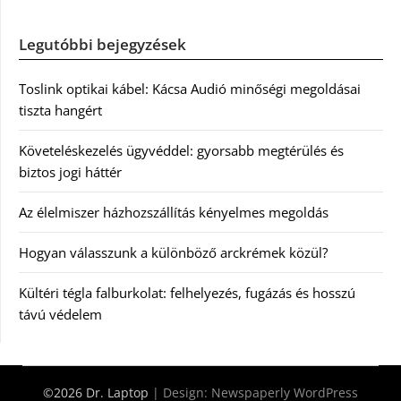
Legutóbbi bejegyzések
Toslink optikai kábel: Kácsa Audió minőségi megoldásai
tiszta hangért
Követeléskezelés ügyvéddel: gyorsabb megtérülés és
biztos jogi háttér
Az élelmiszer házhozszállítás kényelmes megoldás
Hogyan válasszunk a különböző arckrémek közül?
Kültéri tégla falburkolat: felhelyezés, fugázás és hosszú
távú védelem
©2026 Dr. Laptop
| Design:
Newspaperly WordPress