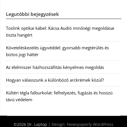
Legutóbbi bejegyzések
Toslink optikai kábel: Kácsa Audió minőségi megoldásai
tiszta hangért
Követeléskezelés ügyvéddel: gyorsabb megtérülés és
biztos jogi háttér
Az élelmiszer házhozszállítás kényelmes megoldás
Hogyan válasszunk a különböző arckrémek közül?
Kültéri tégla falburkolat: felhelyezés, fugázás és hosszú
távú védelem
©2026 Dr. Laptop
| Design:
Newspaperly WordPress