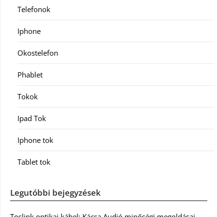
Telefonok
Iphone
Okostelefon
Phablet
Tokok
Ipad Tok
Iphone tok
Tablet tok
Legutóbbi bejegyzések
Toslink optikai kábel: Kácsa Audió minőségi megoldásai