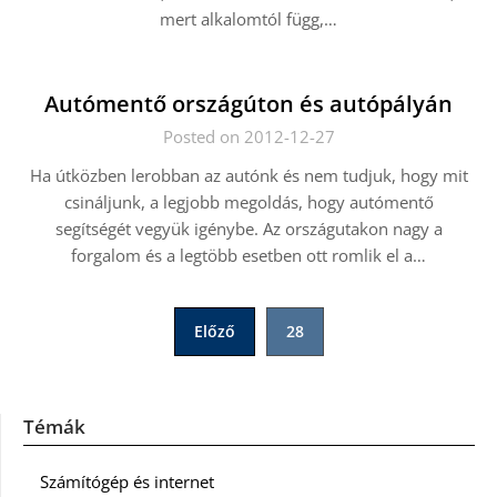
mert alkalomtól függ,…
Autómentő országúton és autópályán
Posted on 2012-12-27
Ha útközben lerobban az autónk és nem tudjuk, hogy mit
csináljunk, a legjobb megoldás, hogy autómentő
segítségét vegyük igénybe. Az országutakon nagy a
forgalom és a legtöbb esetben ott romlik el a…
Bejegyzések
Előző
28
lapozása
Témák
Számítógép és internet