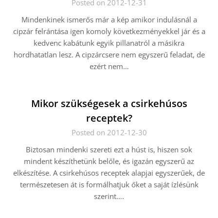
Posted on 2012-12-31
Mindenkinek ismerős már a kép amikor indulásnál a
cipzár felrántása igen komoly következményekkel jár és a
kedvenc kabátunk egyik pillanatról a másikra
hordhatatlan lesz. A cipzárcsere nem egyszerű feladat, de
ezért nem…
Mikor szükségesek a csirkehúsos
receptek?
Posted on 2012-12-30
Biztosan mindenki szereti ezt a húst is, hiszen sok
mindent készíthetünk belőle, és igazán egyszerű az
elkészítése. A csirkehúsos receptek alapjai egyszerűek, de
természetesen át is formálhatjuk őket a saját ízlésünk
szerint….