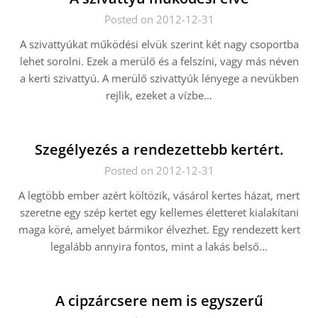
Posted on 2012-12-31
A szivattyúkat működési elvük szerint két nagy csoportba
lehet sorolni. Ezek a merülő és a felszíni, vagy más néven
a kerti szivattyú. A merülő szivattyúk lényege a nevükben
rejlik, ezeket a vízbe…
Szegélyezés a rendezettebb kertért.
Posted on 2012-12-31
A legtöbb ember azért költözik, vásárol kertes házat, mert
szeretne egy szép kertet egy kellemes életteret kialakítani
maga köré, amelyet bármikor élvezhet. Egy rendezett kert
legalább annyira fontos, mint a lakás belső…
A cipzárcsere nem is egyszerű