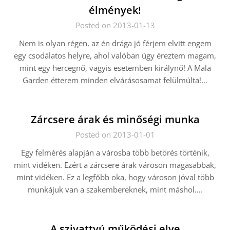
élmények!
Posted on 2013-01-13
Nem is olyan régen, az én drága jó férjem elvitt engem
egy csodálatos helyre, ahol valóban úgy éreztem magam,
mint egy hercegnő, vagyis esetemben királynő! A Mala
Garden étterem minden elvárásosamat felülmúlta!…
Zárcsere árak és minőségi munka
Posted on 2013-01-01
Egy felmérés alapján a városba több betörés történik,
mint vidéken. Ezért a zárcsere árak városon magasabbak,
mint vidéken. Ez a legfőbb oka, hogy városon jóval több
munkájuk van a szakembereknek, mint máshol….
A szivattyú működési elve