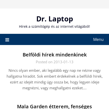
Skip
to
content
Dr. Laptop
Hírek a számítógép és az internet világából!
Menu
Belföldi hírek mindenkinek
Posted on 2013-01-13
Nincs olyan ember, aki legalább egy nap ne nézne vagy
hallgatna híradót. Sok embert érdekelnek a belföldi hírek,
ezért az idejét mindig úgy ossza be, hogy legyen ideje
megnézni, vagy meghallgatni ezeket….
Mala Garden étterem, fenséges